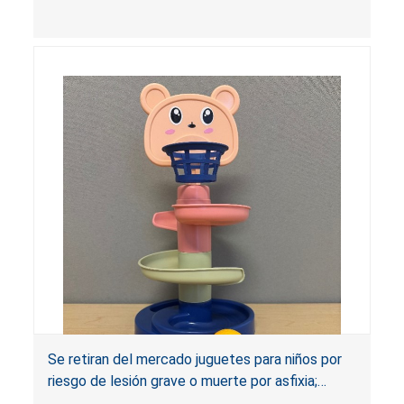
minipunteros láser retirados del mercado
contienen pilas de botón que infringen la norma
obligatoria para productos de consumo porque
los niños pueden acceder fácilmente a las pilas
de botón. Además, los punteros láser no tienen
las advertencias requeridas por la Ley de Reese.
Si se ingieren, las pilas de botón o de disco
pueden causar lesiones graves, quemaduras
químicas internas y la muerte.
Se retiran del mercado juguetes para niños por
riesgo de lesión grave o muerte por asfixia;
infringen la prohibición de bolas pequeñas;