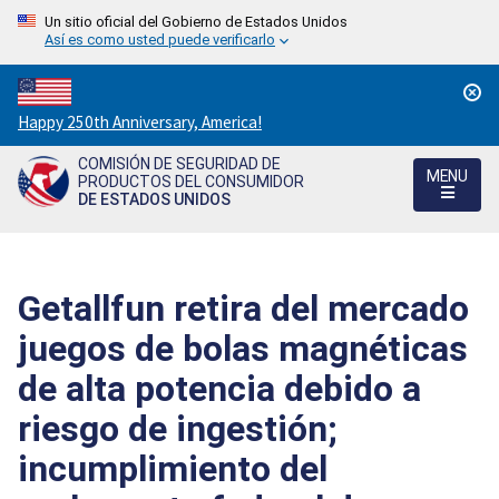
Un sitio oficial del Gobierno de Estados Unidos
Así es como usted puede verificarlo
Countdown
Happy 250th Anniversary, America!
to
COMISIÓN DE SEGURIDAD DE
America's
MENU
PRODUCTOS DEL CONSUMIDOR
250th
DE ESTADOS UNIDOS
Anniversary:
/
Getallfun retira del mercado
juegos de bolas magnéticas
de alta potencia debido a
riesgo de ingestión;
incumplimiento del