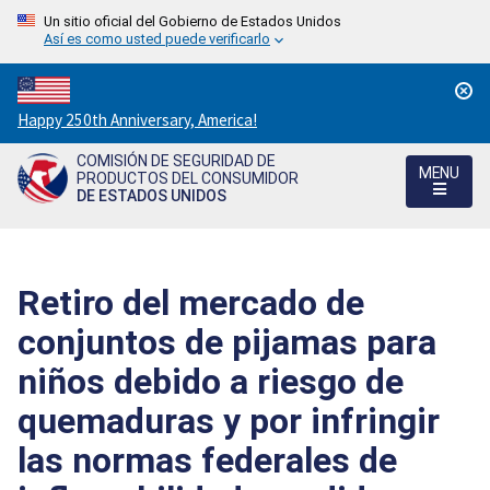
Un sitio oficial del Gobierno de Estados Unidos
Así es como usted puede verificarlo
Countdown
Happy 250th Anniversary, America!
to
COMISIÓN DE SEGURIDAD DE
America's
MENU
PRODUCTOS DEL CONSUMIDOR
250th
DE ESTADOS UNIDOS
Anniversary:
/
Retiro del mercado de
conjuntos de pijamas para
niños debido a riesgo de
quemaduras y por infringir
las normas federales de