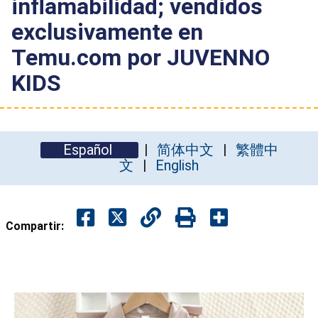
inflamabilidad; vendidos
exclusivamente en
Temu.com por JUVENNO
KIDS
Español
简体中文
繁體中
文
English
Compartir: