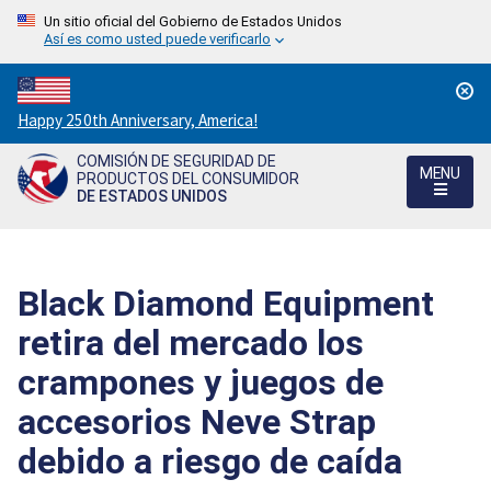
Un sitio oficial del Gobierno de Estados Unidos
Así es como usted puede verificarlo
Countdown
Happy 250th Anniversary, America!
to
COMISIÓN DE SEGURIDAD DE
America's
MENU
PRODUCTOS DEL CONSUMIDOR
250th
DE ESTADOS UNIDOS
Anniversary:
/
Black Diamond Equipment
retira del mercado los
crampones y juegos de
accesorios Neve Strap
debido a riesgo de caída