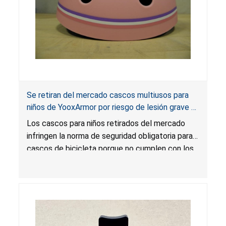
Se retiran del mercado cascos multiusos para
niños de YooxArmor por riesgo de lesión grave o
muerte por lesión en la cabeza; infringen la
Los cascos para niños retirados del mercado
norma obligatoria para cascos de bicicleta;
infringen la norma de seguridad obligatoria para
vendidos en Amazon por YooxArmor
cascos de bicicleta porque no cumplen con los
requisitos de atenuación de impacto, estabilidad
posicional, etiquetado y certificación. Los
cascos pueden dejar de proteger al consumidor
en caso de colisión, lo que presenta un riesgo
grave de lesión o muerte por lesión en la
cabeza.