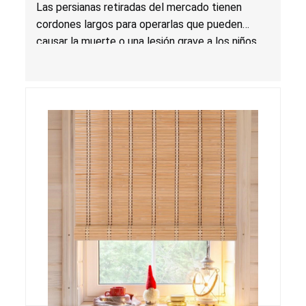
y enredo, y riesgo de lesión grave o muerte;
Las persianas retiradas del mercado tienen
infringen la regla federal para cortinas; vendidas
cordones largos para operarlas que pueden
en Amazon
causar la muerte o una lesión grave a los niños
por estrangulamiento y enredo. Las persianas
infringen la regla federal para cortinas y el
producto presenta un riesgo sustancial. Además,
las persianas también infringen los requisitos de
etiquetado para cortinas.