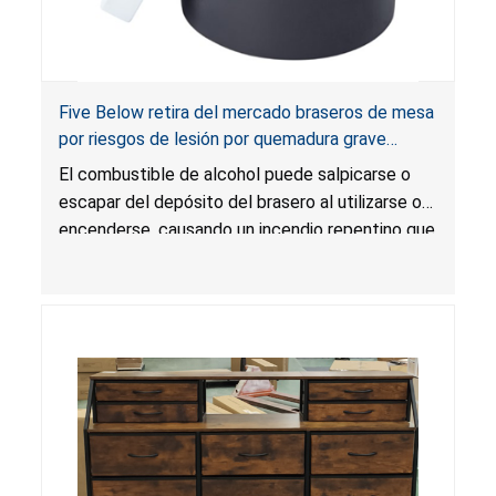
Five Below retira del mercado braseros de mesa
por riesgos de lesión por quemadura grave
causada por fogonazo e incendio
El combustible de alcohol puede salpicarse o
escapar del depósito del brasero al utilizarse o
encenderse, causando un incendio repentino que
podría propagarse y producir llamas de mayor
magnitud y temperatura que podrían extenderse
más allá de la unidad, lo que presenta un riesgo
de quemadura grave a causa de fogonazos e
incendio.