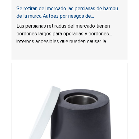
Se retiran del mercado las persianas de bambú
de la marca Autoez por riesgos de
estrangulamiento y enredo, y riesgo de lesión
Las persianas retiradas del mercado tienen
grave o muerte; infringen la regla federal para
cordones largos para operarlas y cordones
cortinas; vendidas en Walmart.com
internos accesibles que pueden causar la
muerte o una lesión grave a los niños por
estrangulamiento y enredo. Las persianas
infringen la regla federal para cortinas y el
producto presenta un riesgo sustancial. Además,
las persianas también infringen los requisitos de
etiquetado para cortinas.