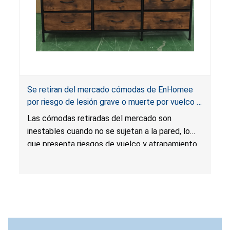
Se retiran del mercado cómodas de EnHomee
por riesgo de lesión grave o muerte por vuelco y
atrapamiento; infringen la norma obligatoria para
Las cómodas retiradas del mercado son
muebles para guardar ropa; vendidas por
inestables cuando no se sujetan a la pared, lo
EnHomee Direct
que presenta riesgos de vuelco y atrapamiento
que pueden causarles lesiones graves o la
muerte a los niños. Las cómodas no cumplen la
norma obligatoria según la Ley STURDY (en
inglés:
STURDY Act
).