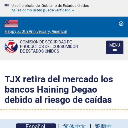
Un sitio oficial del Gobierno de Estados Unidos
Así es como usted puede verificarlo
Countdown
Happy 250th Anniversary, America!
to
COMISIÓN DE SEGURIDAD DE
America's
MENU
PRODUCTOS DEL CONSUMIDOR
250th
DE ESTADOS UNIDOS
Anniversary:
/
TJX retira del mercado los
bancos Haining Degao
debido al riesgo de caídas
Español
简体中文
繁體中