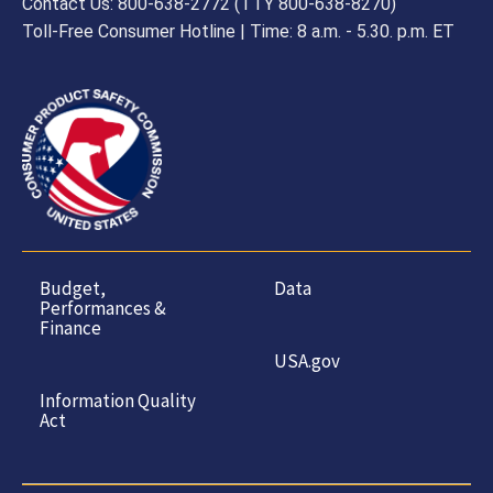
Contact Us: 800-638-2772 (TTY 800-638-8270)
Toll-Free Consumer Hotline | Time: 8 a.m. - 5.30. p.m. ET
Budget,
Data
Performances &
Finance
USA.gov
Information Quality
Act