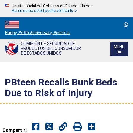
Un sitio oficial del Gobierno de Estados Unidos
Así es como usted puede verificarlo
Countdown
Happy 250th Anniversary, America!
to
COMISIÓN DE SEGURIDAD DE
America's
MENU
PRODUCTOS DEL CONSUMIDOR
250th
DE ESTADOS UNIDOS
Anniversary:
/
PBteen Recalls Bunk Beds
Due to Risk of Injury
Compartir: