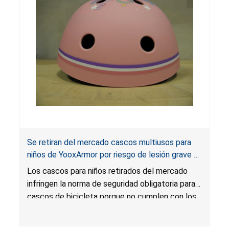
Se retiran del mercado cascos multiusos para
niños de YooxArmor por riesgo de lesión grave o
muerte por lesión en la cabeza; infringen la
Los cascos para niños retirados del mercado
norma obligatoria para cascos de bicicleta;
infringen la norma de seguridad obligatoria para
vendidos en Amazon por YooxArmor
cascos de bicicleta porque no cumplen con los
requisitos de atenuación de impacto, estabilidad
posicional, etiquetado y certificación. Los