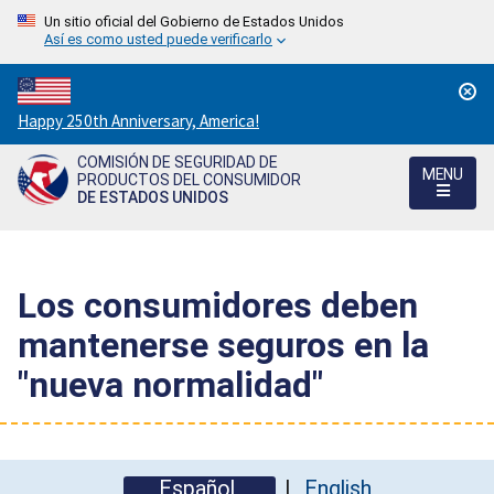
Un sitio oficial del Gobierno de Estados Unidos
Así es como usted puede verificarlo
Countdown
Happy 250th Anniversary, America!
to
COMISIÓN DE SEGURIDAD DE
America's
MENU
PRODUCTOS DEL CONSUMIDOR
250th
DE ESTADOS UNIDOS
Anniversary:
/
Los consumidores deben
mantenerse seguros en la
"nueva normalidad"
Español
English