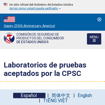
Un sitio oficial del Gobierno de Estados Unidos
Así es como usted puede verificarlo
Countdown
Happy 250th Anniversary, America!
to
COMISIÓN DE SEGURIDAD DE
America's
MENU
PRODUCTOS DEL CONSUMIDOR
250th
DE ESTADOS UNIDOS
Anniversary:
/
Laboratorios de pruebas
aceptados por la CPSC
Español
简体中文
English
TIẾNG VIỆT